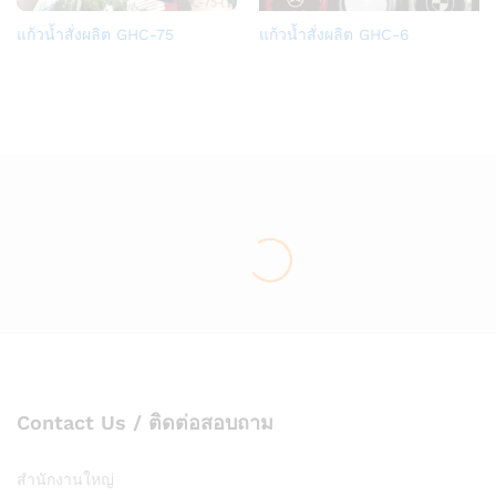
Add
Add
แก้วน้ำสั่งผลิต GHC-75
แก้วน้ำสั่งผลิต GHC-6
to
to
Wish
Wish
list
list
Contact Us / ติดต่อสอบถาม
สำนักงานใหญ่