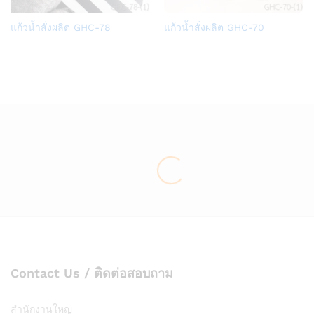
Add
Add
แก้วน้ำสั่งผลิต GHC-78
แก้วน้ำสั่งผลิต GHC-70
to
to
Wish
Wish
list
list
Contact Us / ติดต่อสอบถาม
สำนักงานใหญ่