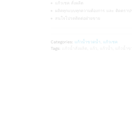
แก้วเชค สั่งผลิต
ผลิตทุกแบบทุกความต้องการ และ ติดตราป
สนใจโปรดติดต่อฝ่ายขาย
Categories:
แก้วน้ำขวดน้ำ
,
แก้วเชค
Tags:
เเก้วน้ำสั่งผลิต
,
แก้ว
,
แก้วน้ำ
,
แก้วน้ำข