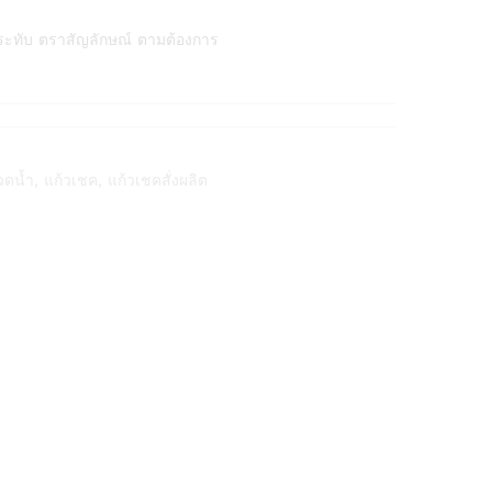
ระทับ ตราสัญลักษณ์ ตามต้องการ
วดน้ำ
,
แก้วเชค
,
แก้วเชคสั่งผลิต