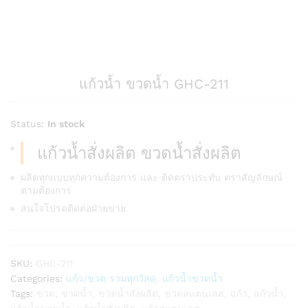
แก้วน้ำ ขวดน้ำ GHC-211
Status:
In stock
แก้วน้ำสั่งผลิต ขวดน้ำสั่งผลิต
ผลิตทุกแบบทุกความต้องการ และ ติดตราประทับ ตราสัญลักษณ์
ตามต้องการ
สนใจโปรดติดต่อฝ่ายขาย
SKU:
GHC-211
Categories:
แก้ว/ขวด รวมทุกวัสดุ
,
แก้วน้ำขวดน้ำ
Tags:
ขวด
,
ขวดน้ำ
,
ขวดน้ำสั่งผลิต
,
ขวดสแตนเลส
,
แก้ว
,
แก้วน้ำ
,