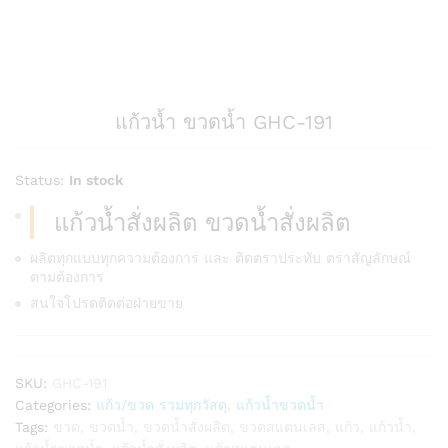
แก้วน้ำ ขวดน้ำ GHC-191
Status:
In stock
แก้วน้ำสั่งผลิต ขวดน้ำสั่งผลิต
ผลิตทุกแบบทุกความต้องการ และ ติดตราประทับ ตราสัญลักษณ์
ตามต้องการ
สนใจโปรดติดต่อฝ่ายขาย
SKU:
GHC-191
Categories:
แก้ว/ขวด รวมทุกวัสดุ
,
แก้วน้ำขวดน้ำ
Tags:
ขวด
,
ขวดน้ำ
,
ขวดน้ำสั่งผลิต
,
ขวดสแตนเลส
,
แก้ว
,
แก้วน้ำ
,