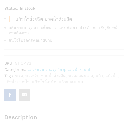
Status:
In stock
แก้วน้ำสั่งผลิต ขวดน้ำสั่งผลิต
ผลิตทุกแบบทุกความต้องการ และ ติดตราประทับ ตราสัญลักษณ์
ตามต้องการ
สนใจโปรดติดต่อฝ่ายขาย
SKU:
GHC-172
Categories:
แก้ว/ขวด รวมทุกวัสดุ
,
แก้วน้ำขวดน้ำ
Tags:
ขวด
,
ขวดน้ำ
,
ขวดน้ำสั่งผลิต
,
ขวดสแตนเลส
,
แก้ว
,
แก้วน้ำ
,
แก้วน้ำขวดน้ำ
,
แก้วน้ำสั่งผลิต
,
แก้วสแตนเลส
Description