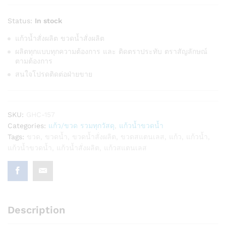
Status:
In stock
แก้วน้ำสั่งผลิต ขวดน้ำสั่งผลิต
ผลิตทุกแบบทุกความต้องการ และ ติดตราประทับ ตราสัญลักษณ์
ตามต้องการ
สนใจโปรดติดต่อฝ่ายขาย
SKU:
GHC-157
Categories:
แก้ว/ขวด รวมทุกวัสดุ
,
แก้วน้ำขวดน้ำ
Tags:
ขวด
,
ขวดน้ำ
,
ขวดน้ำสั่งผลิต
,
ขวดสแตนเลส
,
แก้ว
,
แก้วน้ำ
,
แก้วน้ำขวดน้ำ
,
แก้วน้ำสั่งผลิต
,
แก้วสแตนเลส
Description