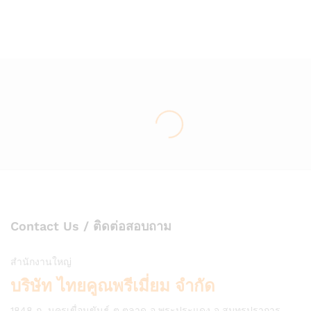
Wish
Wish
list
list
Contact Us / ติดต่อสอบถาม
สำนักงานใหญ่
บริษัท ไทยคูณพรีเมี่ยม จำกัด
1848 ถ. นครเขื่อนขันธ์ ต.ตลาด อ.พระประแดง จ.สมุทรปราการ