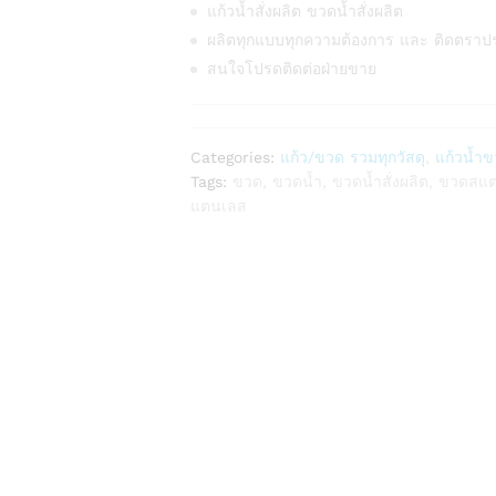
แก้วน้ำสั่งผลิต ขวดน้ำสั่งผลิต
ผลิตทุกแบบทุกความต้องการ และ ติดตราป
สนใจโปรดติดต่อฝ่ายขาย
Categories:
แก้ว/ขวด รวมทุกวัสดุ
,
แก้วน้ำข
Tags:
ขวด
,
ขวดน้ำ
,
ขวดน้ำสั่งผลิต
,
ขวดสแ
แตนเลส