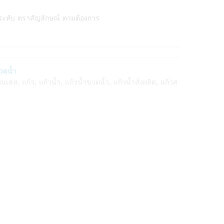
ระทับ ตราสัญลักษณ์ ตามต้องการ
วดน้ำ
ตนเลส
,
แก้ว
,
แก้วน้ำ
,
แก้วน้ำขวดน้ำ
,
แก้วน้ำสั่งผลิต
,
แก้วส