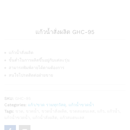
แก้วน้ำสั่งผลิต GHC-95
แก้วน้ำสั่งผลิต
ขั้นต่ำในการผลิตขึ้นอยู่กับแต่ละรุ่น
สามารถพิมพ์ลายได้ตามต้องการ
สนใจโปรดติดต่อฝ่ายขาย
SKU:
GHC-95
Categories:
แก้ว/ขวด รวมทุกวัสดุ
,
แก้วน้ำขวดน้ำ
Tags:
ขวด
,
ขวดน้ำ
,
ขวดน้ำสั่งผลิต
,
ขวดสแตนเลส
,
แก้ว
,
แก้วน้ำ
,
แก้วน้ำขวดน้ำ
,
แก้วน้ำสั่งผลิต
,
แก้วสแตนเลส