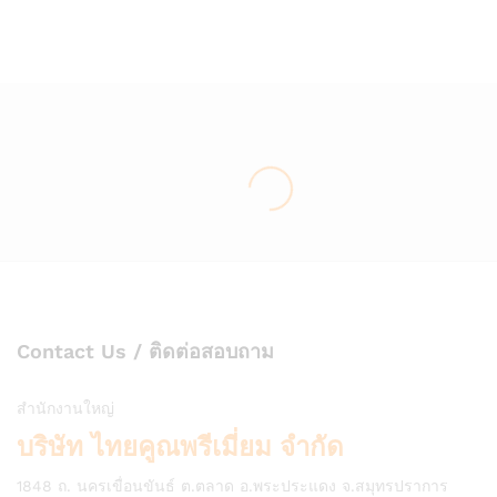
Wish
Wish
list
list
Contact Us / ติดต่อสอบถาม
สำนักงานใหญ่
บริษัท ไทยคูณพรีเมี่ยม จำกัด
1848 ถ. นครเขื่อนขันธ์ ต.ตลาด อ.พระประแดง จ.สมุทรปราการ