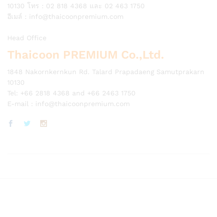
10130 โทร : 02 818 4368 และ 02 463 1750
อีเมล์ :
info@thaicoonpremium.com
Head Office
Thaicoon PREMIUM Co.,Ltd.
1848 Nakornkernkun Rd. Talard Prapadaeng Samutprakarn
10130
Tel: +66 2818 4368 and +66 2463 1750
E-mail :
info@thaicoonpremium.com