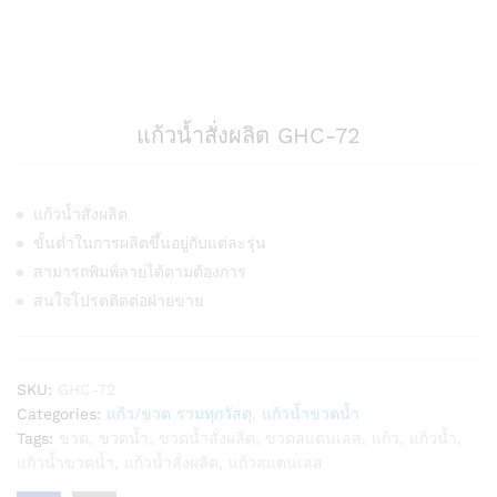
แก้วน้ำสั่งผลิต GHC-72
แก้วน้ำสั่งผลิต
ขั้นต่ำในการผลิตขึ้นอยู่กับแต่ละรุ่น
สามารถพิมพ์ลายได้ตามต้องการ
สนใจโปรดติดต่อฝ่ายขาย
SKU:
GHC-72
Categories:
แก้ว/ขวด รวมทุกวัสดุ
,
แก้วน้ำขวดน้ำ
Tags:
ขวด
,
ขวดน้ำ
,
ขวดน้ำสั่งผลิต
,
ขวดสแตนเลส
,
แก้ว
,
แก้วน้ำ
,
แก้วน้ำขวดน้ำ
,
แก้วน้ำสั่งผลิต
,
แก้วสแตนเลส