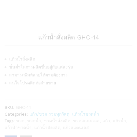
แก้วน้ำสั่งผลิต GHC-14
แก้วน้ำสั่งผลิต
ขั้นต่ำในการผลิตขึ้นอยู่กับแต่ละรุ่น
สามารถพิมพ์ลายได้ตามต้องการ
สนใจโปรดติดต่อฝ่ายขาย
SKU:
GHC-14
Categories:
แก้ว/ขวด รวมทุกวัสดุ
,
แก้วน้ำขวดน้ำ
Tags:
ขวด
,
ขวดน้ำ
,
ขวดน้ำสั่งผลิต
,
ขวดสแตนเลส
,
แก้ว
,
แก้วน้ำ
,
แก้วน้ำขวดน้ำ
,
แก้วน้ำสั่งผลิต
,
แก้วสแตนเลส