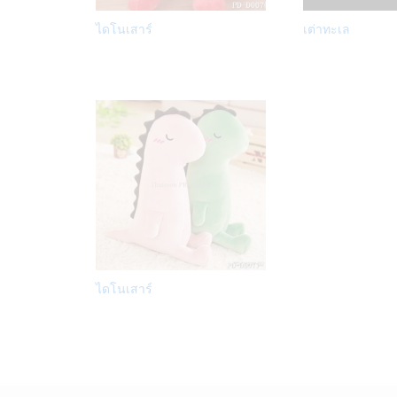
Add
ไดโนเสาร์
เต่าทะเล
to
Wish
list
Add
ไดโนเสาร์
to
Wish
list