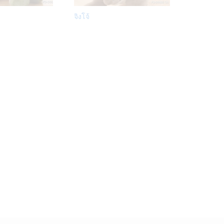
Add
Add
จิงโจ้
to
to
Wish
Wish
list
list