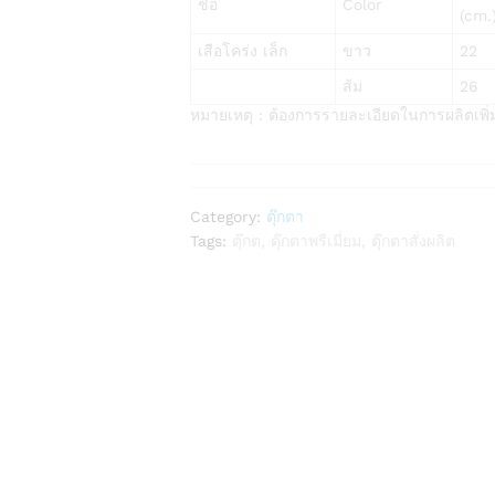
ชื่อ
Color
(cm.
เสือโคร่ง เล็ก
ขาว
22
ส้ม
26
หมายเหตุ : ต้องการรายละเอียดในการผลิตเพิ่
Category:
ตุ๊กตา
Tags:
ตุ๊กต
,
ตุ๊กตาพรีเมี่ยม
,
ตุ๊กตาสั่งผลิต