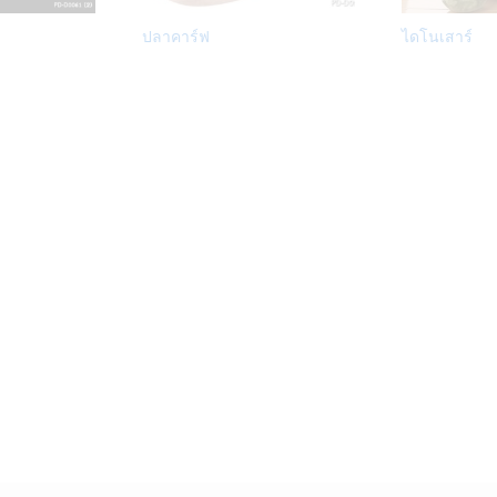
Add
Add
ปลาคาร์ฟ
ไดโนเสาร์
to
to
Wish
Wish
list
list