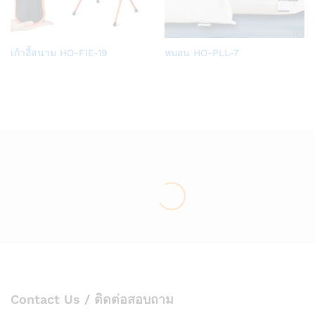
Add
Add
เก้าอี้สนาม HO-FIE-19
หมอน HO-PLL-7
to
to
Wish
Wish
list
list
Contact Us / ติดต่อสอบถาม