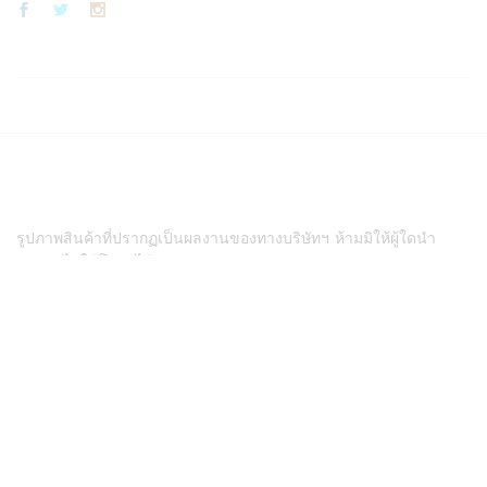
รูปภาพสินค้าที่ปรากฏเป็นผลงานของทางบริษัทฯ ห้ามมิให้ผู้ใดนำ
รูปภาพไปใช้โดยมิได้รับอนุญาต
Copyright© 2022 THAICOON Premium All rights reserved
Select at least 2 products
to compare
View comparison