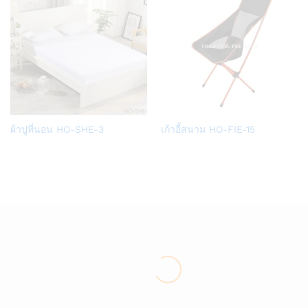
Add
Add
ผ้าปูที่นอน HO-SHE-3
เก้าอี้สนาม HO-FIE-15
to
to
Wish
Wish
list
list