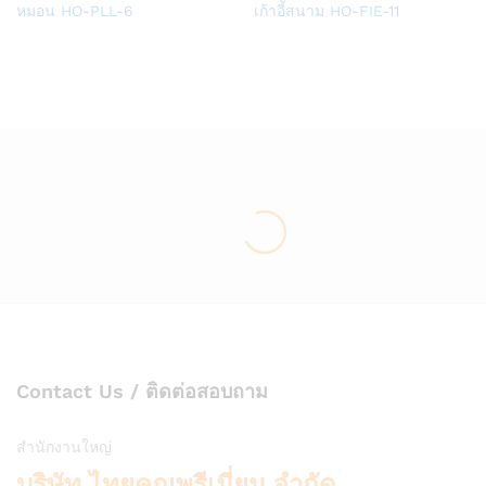
Add
Add
หมอน HO-PLL-6
เก้าอี้สนาม HO-FIE-11
to
to
Wish
Wish
list
list
Contact Us / ติดต่อสอบถาม
สำนักงานใหญ่
บริษัท ไทยคูณพรีเมี่ยม จำกัด