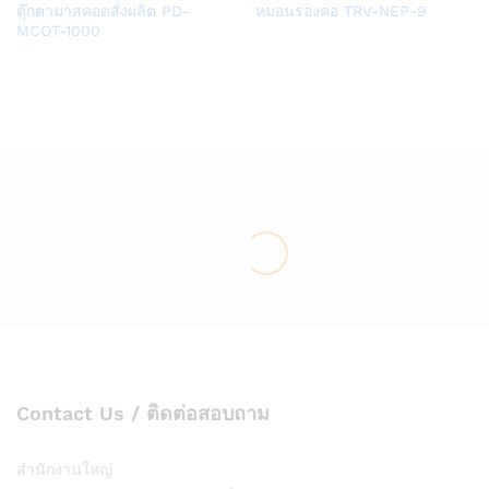
Add
Add
ตุ๊กตามาสคอตสั่งผลิต PD-
หมอนรองคอ TRV-NEP-9
to
to
MCOT-1000
Wish
Wish
list
list
Contact Us / ติดต่อสอบถาม
สำนักงานใหญ่