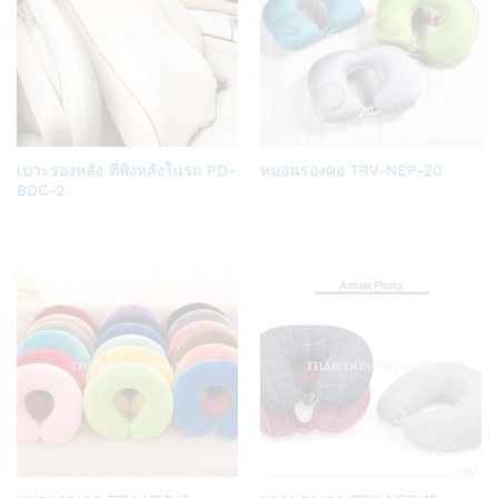
Add
Add
เบาะรองหลัง ที่พิงหลังในรถ PD-
หมอนรองคอ TRV-NEP-20
to
to
BDC-2
Wish
Wish
list
list
Add
Add