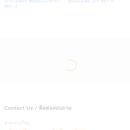
เบาะรองหลัง ที่พิงหลังในรถ PD-
หมอนรองคอ TRV-NEP-16
to
to
BDC-3
Wish
Wish
list
list
Contact Us / ติดต่อสอบถาม
สำนักงานใหญ่