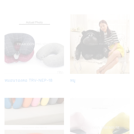
to
to
Wish
Wish
list
list
Add
Add
หมอนรองคอ TRV-NEP-18
หมู
to
to
Wish
Wish
list
list