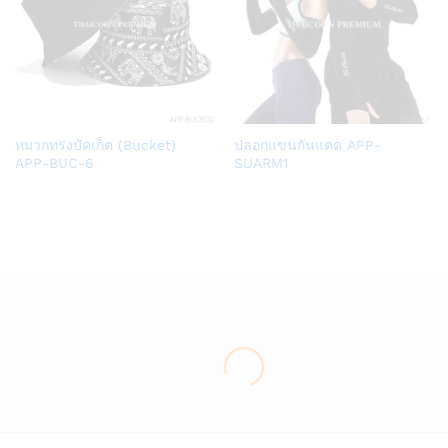
Add
Add
หมวกทรงบัคเก็ต (Bucket)
ปลอกแขนกันแดด APP-
to
to
APP-BUC-6
SUARM1
Wish
Wish
list
list