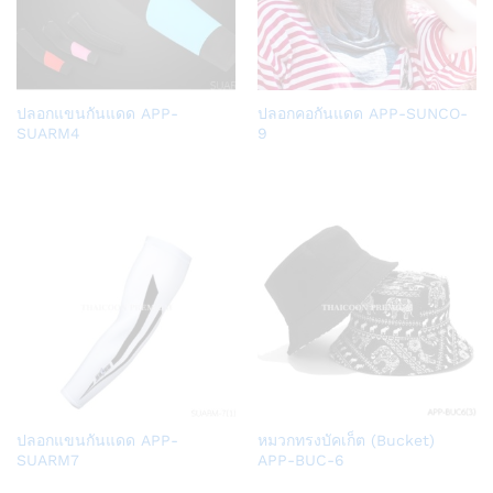
Add
Add
ปลอกแขนกันแดด APP-
ปลอกคอกันแดด APP-SUNCO-
to
to
SUARM4
9
Wish
Wish
list
list
Add
Add
ปลอกแขนกันแดด APP-
หมวกทรงบัคเก็ต (Bucket)
to
to
SUARM7
APP-BUC-6
Wish
Wish