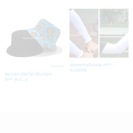
list
list
Add
ปลอกแขนกันแดด APP-
to
SUARM8
Add
หมวกทรงบัคเก็ต (Bucket)
Wish
to
APP-BUC-3
list
Wish
list