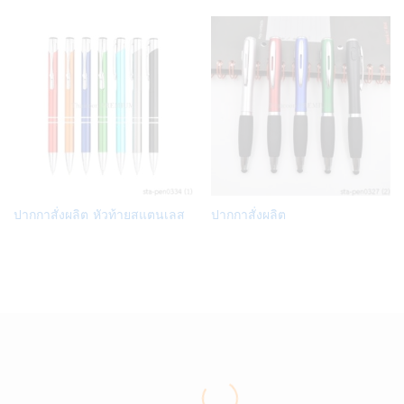
list
list
Add
Add
ปากกาสั่งผลิต หัวท้ายสแตนเลส
ปากกาสั่งผลิต
to
to
Wish
Wish
list
list