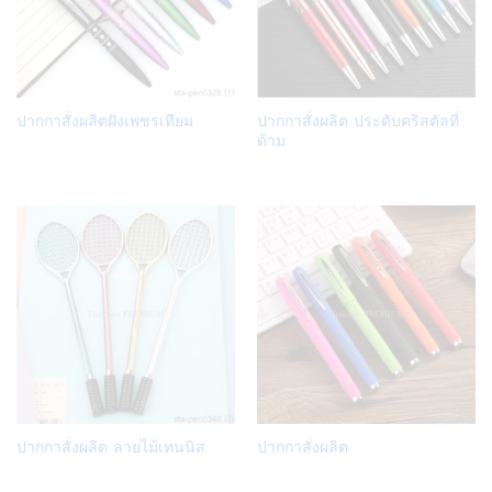
Add
Add
ปากกาสั่งผลิตฝังเพชรเทียม
ปากกาสั่งผลิต ประดับคริสตัลที่
to
to
ด้าม
Wish
Wish
list
list
Add
Add
ปากกาสั่งผลิต ลายไม้เทนนิส
ปากกาสั่งผลิต
to
to
Wish
Wish