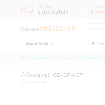
80
บริษัทชั้นนำ
บริการทุก
ร่วมงานกับเรา
สินค้าพ
All
ประเภทสินค้า
เกี่ยวกับ
Home
/
Gadget อุปกรณ์อิเล็กทรอนิกส์
/
ลําโพงบลูทูธ
/
ลำ
ลำโพงบลูทูธ GD-SPK-37
SKU:
GD-SPK-37