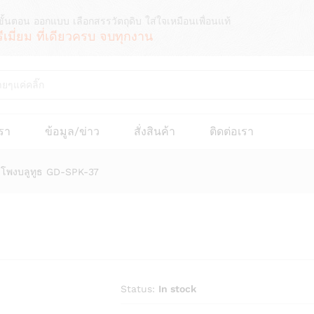
ขั้นตอน ออกแบบ เลือกสรรวัตถุดิบ ใส่ใจเหมือนเพื่อนแท้
รีเมี่ยม ที่เดียวครบ จบทุกงาน
เรา
ข้อมูล/ข่าว
สั่งสินค้า
ติดต่อเรา
โพงบลูทูธ GD-SPK-37
Status:
In stock