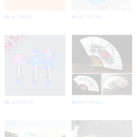
Add
Add
พัด ACT-FF-6
พัด ACT-FF-25
to
to
Wish
Wish
list
list
Add
Add
พัด ACT-FF-31
พัด ACT-FF-20
to
to
Wish
Wish
list
list