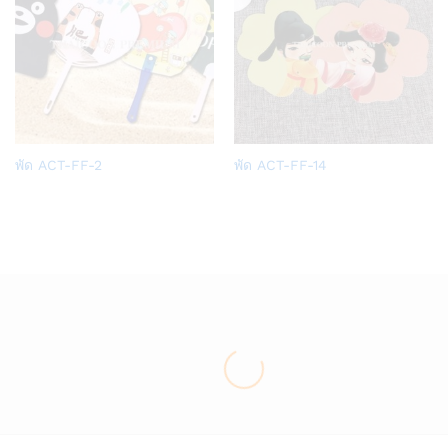
Add
Add
พัด ACT-FF-2
พัด ACT-FF-14
to
to
Wish
Wish
list
list