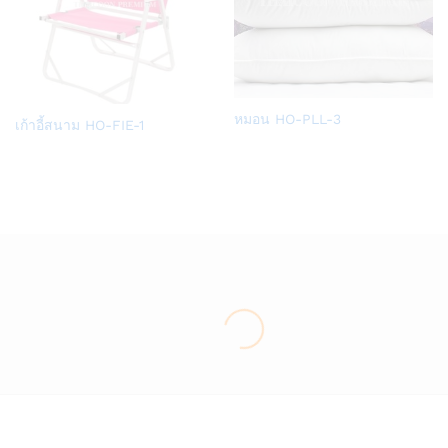
Add
หมอน HO-PLL-3
Add
เก้าอี้สนาม HO-FIE-1
to
to
Wish
Wish
list
list