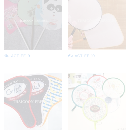
Add
Add
พัด ACT-FF-9
พัด ACT-FF-19
to
to
Wish
Wish
list
list