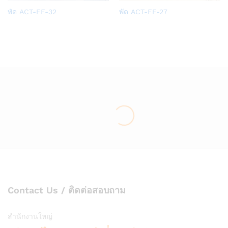
Add
Add
พัด ACT-FF-32
พัด ACT-FF-27
to
to
Wish
Wish
list
list
Contact Us / ติดต่อสอบถาม
สำนักงานใหญ่