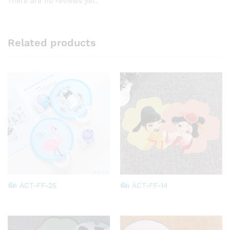
There are no reviews yet.
Related products
Add
Add
พัด ACT-FF-25
พัด ACT-FF-14
to
to
Wish
Wish
list
list