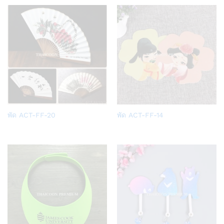
list
list
Add
Add
พัด ACT-FF-20
พัด ACT-FF-14
to
to
Wish
Wish
list
list