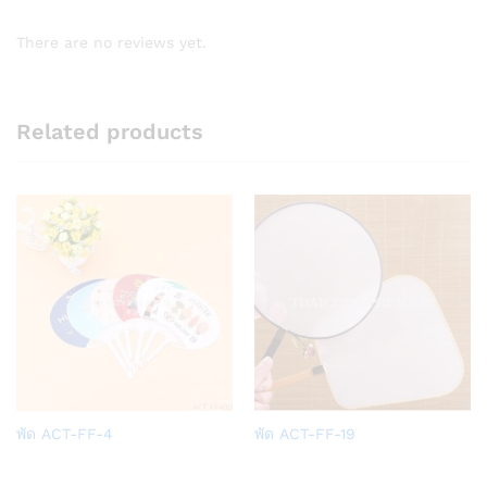
There are no reviews yet.
Related products
Add
Add
พัด ACT-FF-4
พัด ACT-FF-19
to
to
Wish
Wish