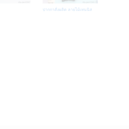
Add
Add
ปากกาสั่งผลิต ลายไม้เทนนิส
to
to
Wish
Wish
list
list