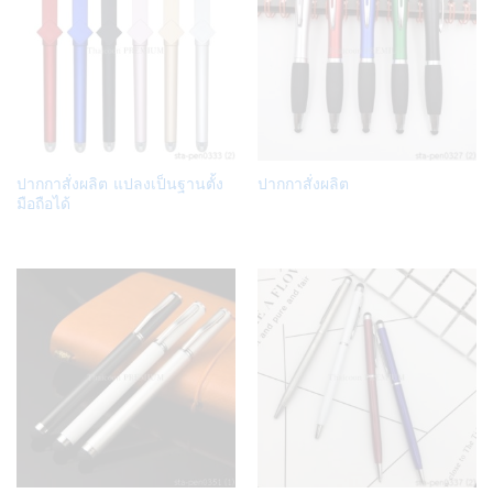
Add
Add
ปากกาสั่งผลิต แปลงเป็นฐานตั้ง
ปากกาสั่งผลิต
to
to
มือถือได้
Wish
Wish
list
list