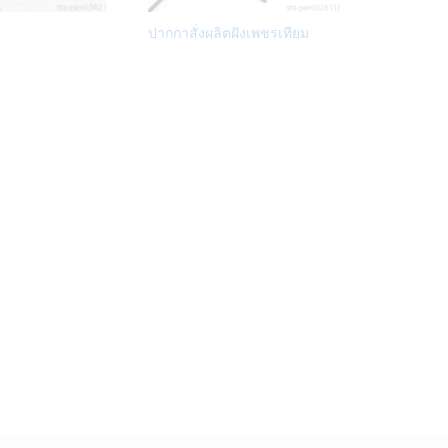
Add
Add
ปากกาสั่งผลิตฝังเพชรเทียม
to
to
Wish
Wish
list
list