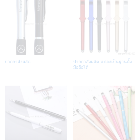
Add
Add
ปากกาสั่งผลิต
ปากกาสั่งผลิต แปลงเป็นฐานตั้ง
to
to
มือถือได้
Wish
Wish
list
list