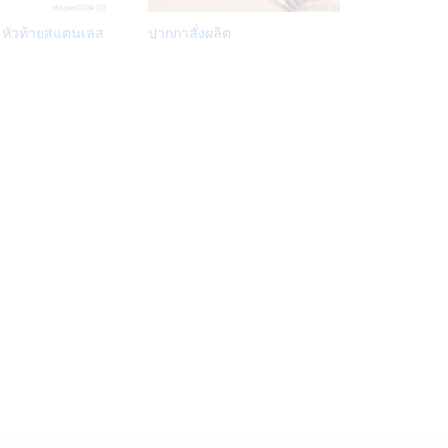
Add
Add
ต หัวท้ายสแตนเลส
ปากกาสั่งผลิต
to
to
Wish
Wish
list
list