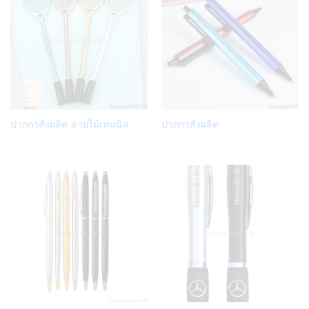
Add
Add
ปากกาสั่งผลิต ลายไม้เทนนิส
ปากกาสั่งผลิต
to
to
Wish
Wish
list
list