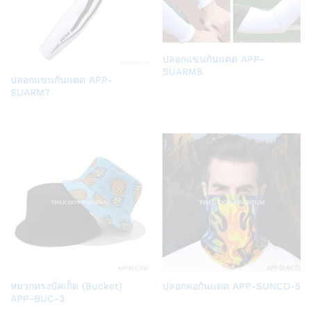
Add
ปลอกแขนกันแดด APP-
to
SUARM8
Add
ปลอกแขนกันแดด APP-
Wish
to
SUARM7
list
Wish
list
Add
Add
หมวกทรงบัคเก็ต (Bucket)
ปลอกคอกันแดด APP-SUNCO-5
to
to
APP-BUC-3