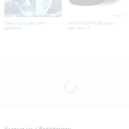
Add
Add
ปลอกแขนกันแดด APP-
หมวกทรงบัคเก็ต (Bucket)
to
to
SUARM5
APP-BUC-7
Wish
Wish
list
list