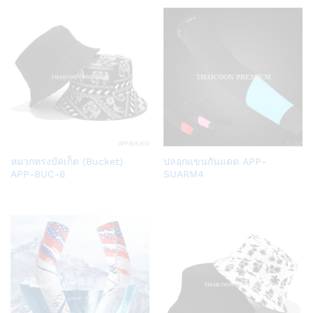
Add
Add
หมวกทรงบัคเก็ต (Bucket)
ปลอกแขนกันแดด APP-
to
to
APP-BUC-6
SUARM4
Wish
Wish
list
list