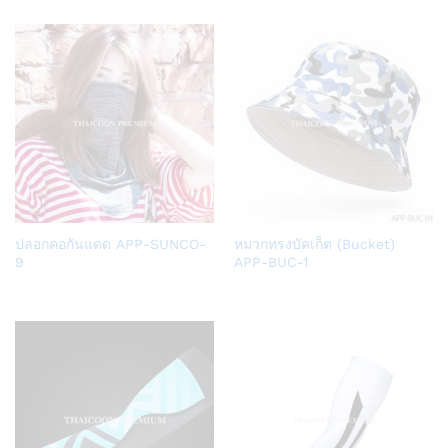
list
list
Add
Add
ปลอกคอกันแดด APP-SUNCO-
หมวกทรงบัคเก็ต (Bucket)
to
to
9
APP-BUC-1
Wish
Wish
list
list