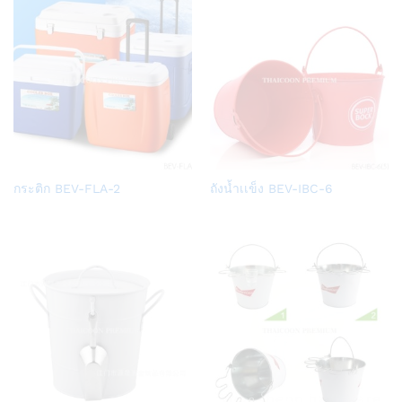
Add
Add
กระติก BEV-FLA-2
ถังน้ำเเข็ง BEV-IBC-6
to
to
Wish
Wish
list
list