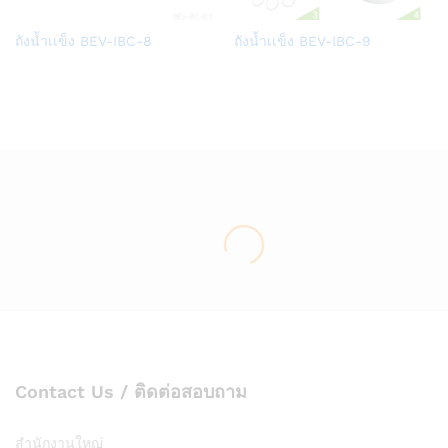
Add
Add
ถังน้ำเเข็ง BEV-IBC-8
ถังน้ำเเข็ง BEV-IBC-9
to
to
Wish
Wish
list
list
Contact Us / ติดต่อสอบถาม
สำนักงานใหญ่