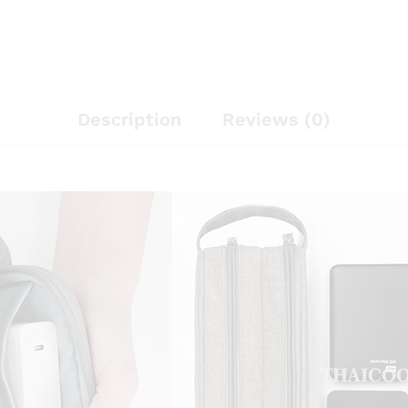
Description
Reviews (0)