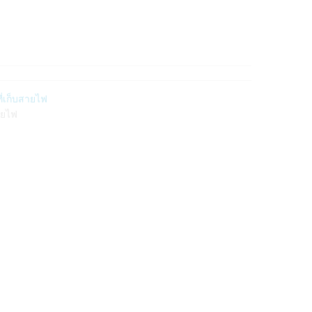
ที่เก็บสายไฟ
สายไฟ