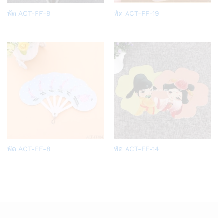
Add
Add
พัด ACT-FF-9
พัด ACT-FF-19
to
to
Wish
Wish
list
list
Add
Add
พัด ACT-FF-8
พัด ACT-FF-14
to
to
Wish
Wish
list
list