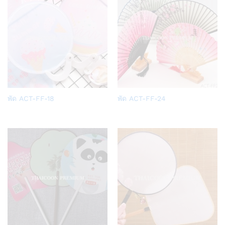
Add
Add
พัด ACT-FF-18
พัด ACT-FF-24
to
to
Wish
Wish
list
list