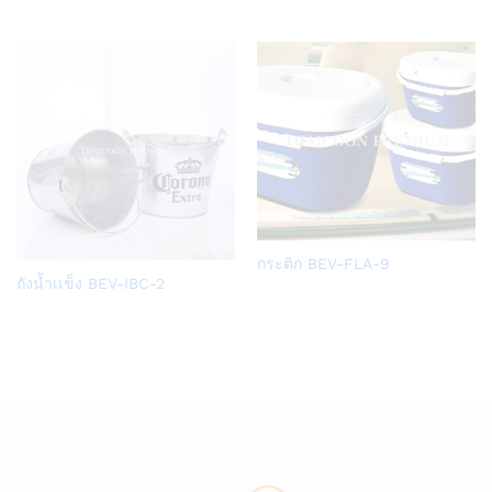
Wish
Wish
list
list
Add
กระติก BEV-FLA-9
Add
to
ถังน้ำเเข็ง BEV-IBC-2
to
Wish
Wish
list
list