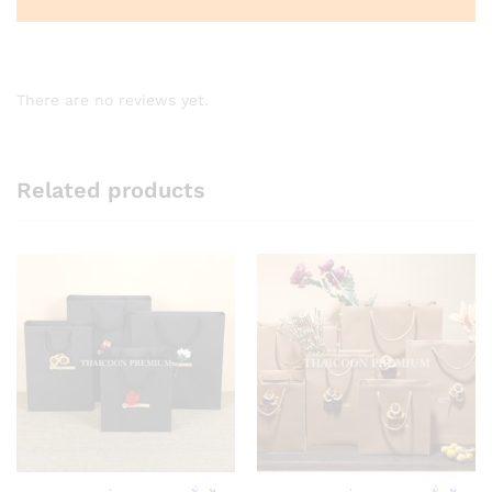
There are no reviews yet.
Related products
Add
Add