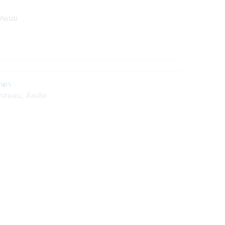
ทุกแบบ
๊กตา
มาสคอน
,
สั่งผลิต