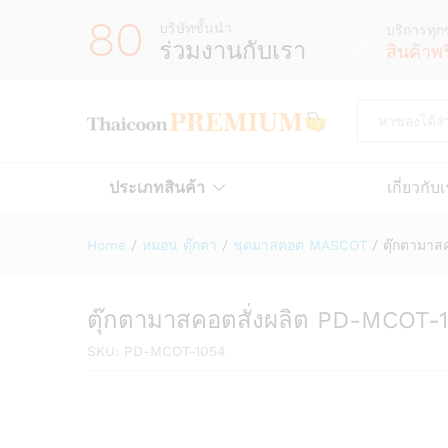
80
บริษัทชั้นนำ
บริการทุก
ร่วมงานกับเรา
สินค้าพ
All
ประเภทสินค้า
เกี่ยวกับ
Home
/
หมอน ตุ๊กตา
/
ชุดมาสคอต MASCOT
/
ตุ๊กตามาส
ตุ๊กตามาสคอตสั่งผลิต PD-MCOT-
SKU:
PD-MCOT-1054