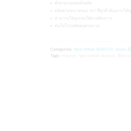
ตุ๊กตามาสคอตสั่งผลิต
ผลิตตามขนาดของ Art ที่ลูกค้าต้องการได้
สามารถใส่ลูกเล่นได้ตามต้องการ
สนใจโปรดติดต่อฝ่ายขาย
Categories:
ชุดมาสคอต MASCOT
,
หมอน ตุ
Tags:
mascot
,
ชุดมาสคอต Mascot
,
ตุ๊กตา