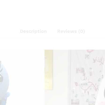
Description
Reviews (0)