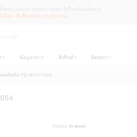
ขั้นตอน ออกแบบ เลือกสรรวัตถุดิบ ใส่ใจเหมือนเพื่อนแท้
รีเมี่ยม ที่เดียวครบ จบทุกงาน
เรา
ข้อมูล/ข่าว
สั่งสินค้า
ติดต่อเรา
คอตสั่งผลิต PD-MCOT-1054
1054
Status:
In stock