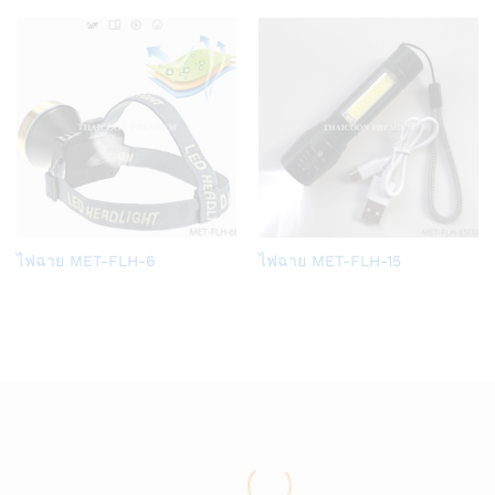
list
list
Add
Add
ไฟฉาย MET-FLH-6
ไฟฉาย MET-FLH-15
to
to
Wish
Wish
list
list