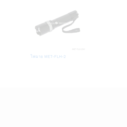
Add
ไฟฉาย MET-FLH-2
to
Wish
list