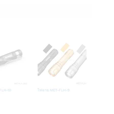
Add
Add
FLH-10
ไฟฉาย MET-FLH-9
to
to
Wish
Wish
list
list