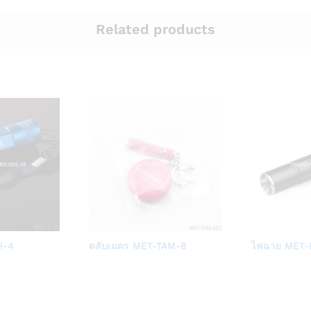
Related products
Add
Add
H-4
ตลับเมตร MET-TAM-8
ไฟฉาย MET-
to
to
Wish
Wish
list
list