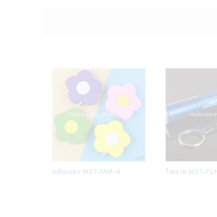
Add
ตลับเมตร MET-TAM-4
ไฟฉาย MET-FL
to
Wish
list