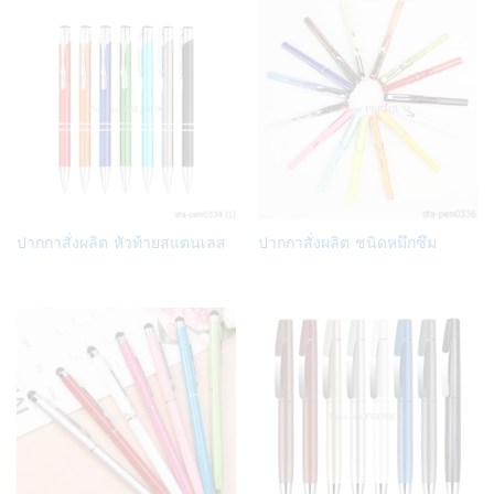
Add
Add
ปากกาสั่งผลิต หัวท้ายสแตนเลส
ปากกาสั่งผลิต ชนิดหมึกซึม
to
to
Wish
Wish
list
list