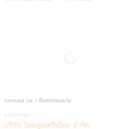
to
to
Wish
Wish
list
list
Contact Us / ติดต่อสอบถาม
สำนักงานใหญ่
บริษัท ไทยคูณพรีเมี่ยม จำกัด