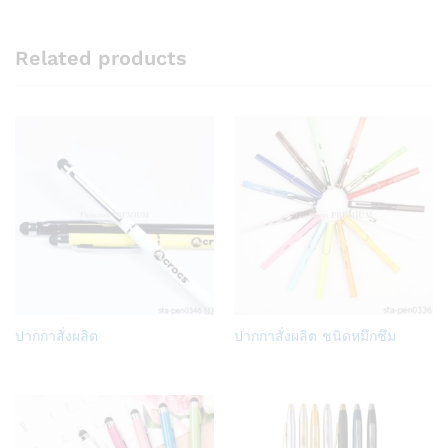
Related products
Add
Add
ปากกาสั่งผลิต
ปากกาสั่งผลิต ชนิดหมึกซึม
to
to
Wish
Wish
list
list