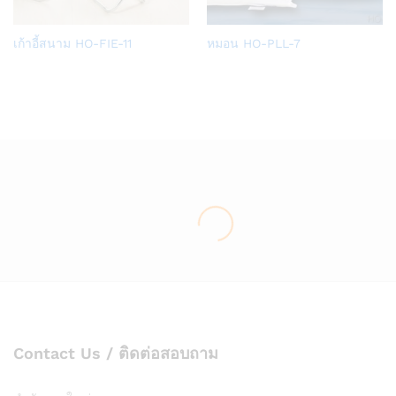
Add
Add
เก้าอี้สนาม HO-FIE-11
หมอน HO-PLL-7
to
to
Wish
Wish
list
list
Contact Us / ติดต่อสอบถาม