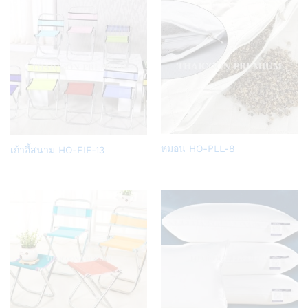
list
list
Add
Add
หมอน HO-PLL-8
เก้าอี้สนาม HO-FIE-13
to
to
Wish
Wish
list
list