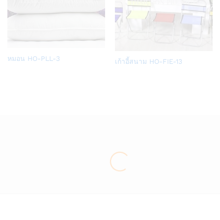
Add
หมอน HO-PLL-3
Add
เก้าอี้สนาม HO-FIE-13
to
to
Wish
Wish
list
list