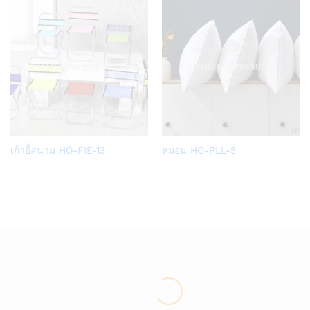
Add
Add
เก้าอี้สนาม HO-FIE-13
หมอน HO-PLL-5
to
to
Wish
Wish
list
list